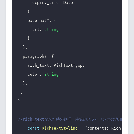
      expiry_time
:
 Date
;
}
;
    external
?
:
{
      url
:
string
;
}
;
}
;
  paragraph
?
:
{
    rich_text
:
 RichTextTyeps
;
    color
:
string
;
}
;
...
}
//rich_textが来た時の処理　装飾のスタイリングの追加 typ
const
RichTextStyling
=
(
contents
:
 RichTextT