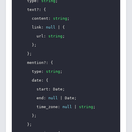
    type
:
string
;
    text
?
:
{
      content
:
string
;
      link
:
null
|
{
        url
:
string
;
}
;
}
;
    mention
?
:
{
      type
:
string
;
      date
:
{
        start
:
 Date
;
        end
:
null
|
 Date
;
        time_zone
:
null
|
string
;
}
;
}
;