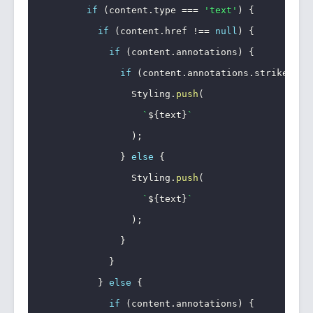
if
(
content
.
type 
===
'text'
)
{
if
(
content
.
href 
!==
null
)
{
if
(
content
.
annotations
)
{
if
(
content
.
annotations
.
strikethro
                Styling
.
push
(
`
${
text
}
`
)
;
}
else
{
                Styling
.
push
(
`
${
text
}
`
)
;
}
}
}
else
{
if
(
content
.
annotations
)
{