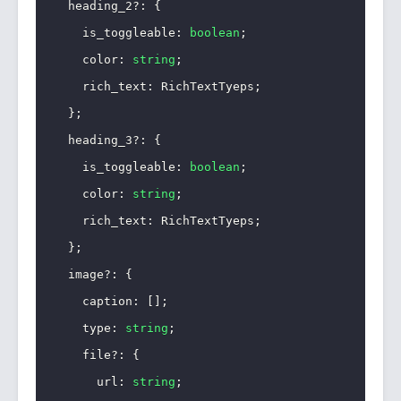
  heading_2
?
:
{
    is_toggleable
:
boolean
;
    color
:
string
;
    rich_text
:
 RichTextTyeps
;
}
;
  heading_3
?
:
{
    is_toggleable
:
boolean
;
    color
:
string
;
    rich_text
:
 RichTextTyeps
;
}
;
  image
?
:
{
    caption
:
[
]
;
    type
:
string
;
    file
?
:
{
      url
:
string
;