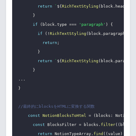
return
`
${
RichTextStyling
(
block
.
heading_
}
if
(
block
.
type 
===
'paragraph'
)
{
if
(
!
RichTextStyling
(
block
.
paragraph
?.
ri
return
;
}
return
`
${
RichTextStyling
(
block
.
paragrap
}
...
}
//最終的にblocksをHTMLに変換する関数
const
NotionBlocksToHtml
=
(
blocks
:
 NotionTy
const
 BlocksFilter 
=
 blocks
.
filter
(
(
block
)
return
 NotionTypeArray
.
find
(
(
value
)
=>
 v