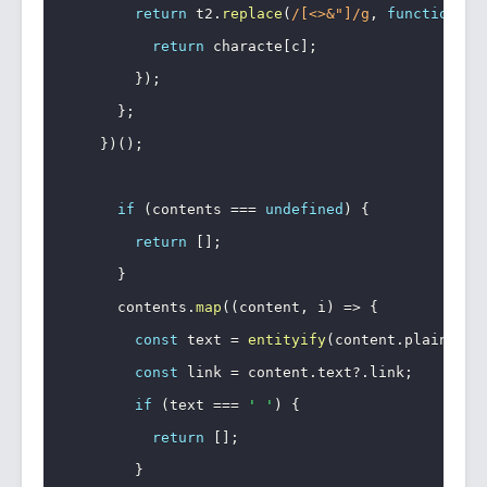
return
 t2
.
replace
(
/
[<>&"]
/
g
,
function
(
c
return
 characte
[
c
]
;
}
)
;
}
;
}
)
(
)
;
if
(
contents 
===
undefined
)
{
return
[
]
;
}
      contents
.
map
(
(
content
,
 i
)
=>
{
const
 text 
=
entityify
(
content
.
plain_tex
const
 link 
=
 content
.
text
?.
link
;
if
(
text 
===
' '
)
{
return
[
]
;
}