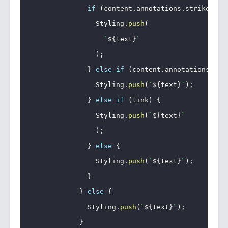
if
(
content
.
annotations
.
strikethro
                Styling
.
push
(
`
${
text
}
`
)
;
}
else
if
(
content
.
annotations
.
cod
                Styling
.
push
(
`
${
text
}
`
)
;
}
else
if
(
link
)
{
                Styling
.
push
(
`
${
text
}
`
)
;
}
else
{
                Styling
.
push
(
`
${
text
}
`
)
;
}
}
else
{
              Styling
.
push
(
`
${
text
}
`
)
;
}