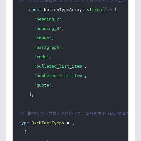
//　ブログに反映させたいブロックブロックのオブジェクトを決
const
 NotionTypeArray
:
string
[
]
=
[
'heading_2'
,
'heading_3'
,
'image'
,
'paragraph'
,
'code'
,
'bulleted_list_item'
,
'numbered_list_item'
,
'quote'
,
]
;
//　取得したいブロックに応じて、型付をする（使用するプロパティ
type
RichTextTyeps
=
[
{