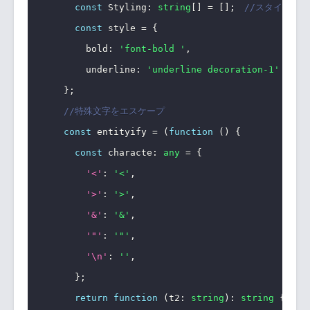
const
 Styling
:
string
[
]
=
[
]
;
//スタイリン
const
 style 
=
{
        bold
:
'font-bold '
,
        underline
:
'underline decoration-1'
}
;
//特殊文字をエスケープ
const
 entityify 
=
(
function
(
)
{
const
 characte
:
any
=
{
'<'
:
'<'
,
'>'
:
'>'
,
'&'
:
'&'
,
'"'
:
'"'
,
'\n'
:
''
,
}
;
return
function
(
t2
:
string
)
:
string
{