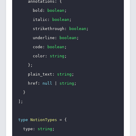
    annotations
:
{
      bold
:
boolean
;
      italic
:
boolean
;
      strikethrough
:
boolean
;
      underline
:
boolean
;
      code
:
boolean
;
      color
:
string
;
}
;
    plain_text
:
string
;
    href
:
null
|
string
;
}
]
;
type
NotionTypes
=
{
  type
:
string
;