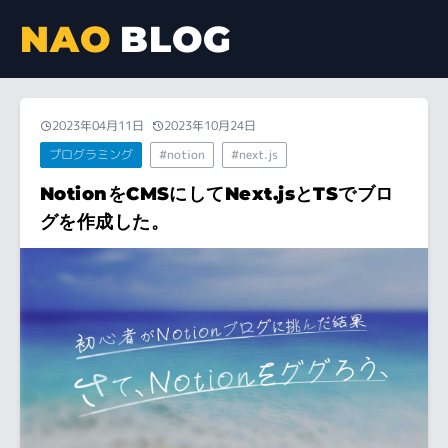
NAO
BLOG
2023年04月11日
2023年10月24日
プログラミング
#notion
#next.js
NotionをCMSにしてNext.jsとTSでブロ
グを作成した。