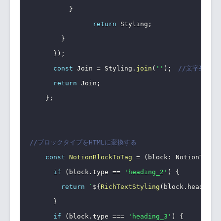
}
return
 Styling
;
}
}
)
;
const
 Join 
=
 Styling
.
join
(
''
)
;
//文字列とし
return
 Join
;
}
;
//ブロックタイプをHTMLに変換する
const
NotionBlockToTag
=
(
block
:
 NotionTypes
if
(
block
.
type 
==
'heading_2'
)
{
return
`
${
RichTextStyling
(
block
.
heading_
}
if
(
block
.
type 
===
'heading_3'
)
{